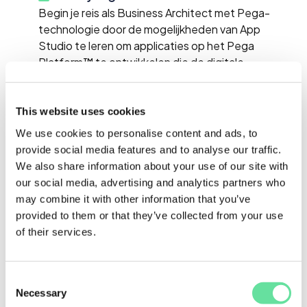
Begin je reis als Business Architect met Pega-
technologie door de mogelijkheden van App
Studio te leren om applicaties op het Pega
Platform™ te ontwikkelen die de digitale
transformatie van organisaties bevorderen.
Raak vertrouwd met de leveringsaanpak van Pega
This website uses cookies
Express™ met behulp van Pega's Center-out
We use cookies to personalise content and ads, to
bedrijfsarchitectuur.
provide social media features and to analyse our traffic.
Met behulp van Pega's App Studio en de Pega
We also share information about your use of our site with
Express™-aanpak leer je hoe je snel waardevolle
our social media, advertising and analytics partners who
applicaties ontwerpt die écht impact maken.
may combine it with other information that you’ve
provided to them or that they’ve collected from your use
of their services.
Doelgroep
Deze training is voor iedereen die organisaties wil
helpen bij hun digitale transformatie.
Consent
Necessary
Selection