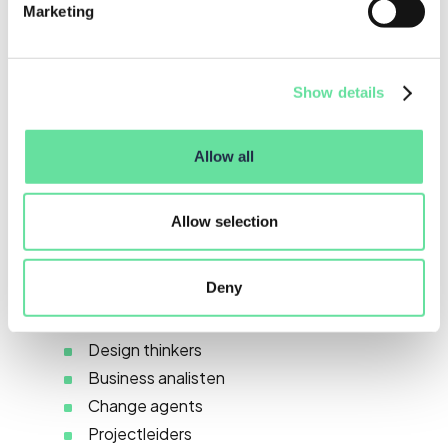
Marketing
Doelgroep
Deze training is voor iedereen die hun ideeën of
Show details
oplossingen willen toetsen op basis van data in
plaats van aannames. Ook zeer geschikt voor
multidisciplinaire teams die willen leren hoe ze
Allow all
experimenteren kunnen verankeren in hun manier
van werken.
Allow selection
Zoals:
Deny
Innovatiemanagers
Product owners
Design thinkers
Business analisten
Change agents
Projectleiders