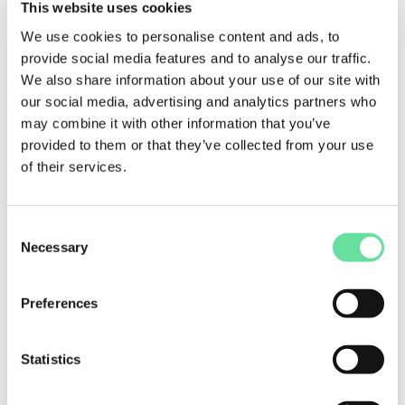
This website uses cookies
hypotheses kunnen testen met effectieve
We use cookies to personalise content and ads, to
experimenten en data-analyse.
provide social media features and to analyse our traffic.
We also share information about your use of our site with
Aan het einde van deze workshop zullen de
our social media, advertising and analytics partners who
deelnemers in staat zijn om:
may combine it with other information that you’ve
provided to them or that they’ve collected from your use
De kernprincipes van hypothese gedreven
of their services.
experimenteren te begrijpen en toe te
passen.
Duidelijke en testbare hypotheses te
Consent
formuleren voor hun projecten.
Necessary
Selection
Effectieve experimenten op te zetten om
hypotheses te testen en resultaten te
Preferences
analyseren.
Hun teams kennis te laten maken met een
gestructureerde aanpak voor experimenteren
Statistics