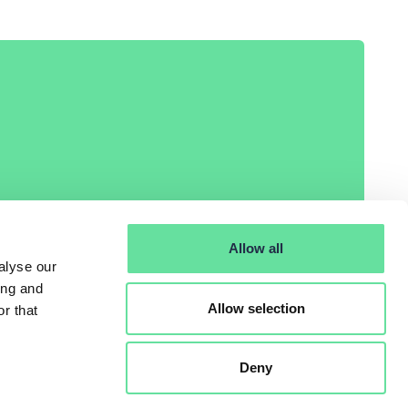
Allow all
0611160242
alyse our
ing and
Allow selection
r that
Deny