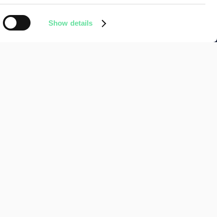
Show details
ij
Over Cerios
Over ons
Cultuur
Onze branches
ESG
e
Persberichten
an het woord
en