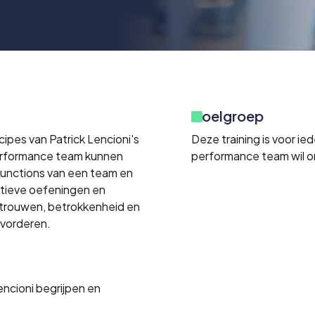
Doelgroep
pes van Patrick Lencioni's
Deze training is voor i
erformance team kunnen
performance team wil o
functions van een team en
ctieve oefeningen en
rtrouwen, betrokkenheid en
evorderen.
encioni begrijpen en