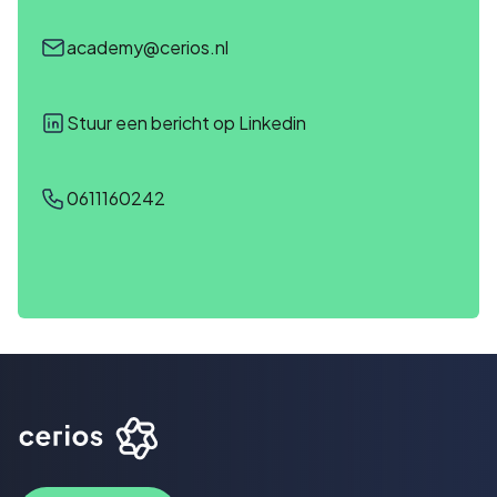
academy@cerios.nl
Stuur een bericht op Linkedin
0611160242