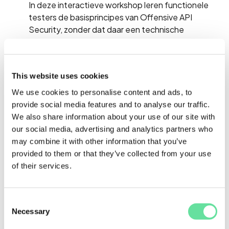
In deze interactieve workshop leren functionele
testers de basisprincipes van Offensive API
Security, zonder dat daar een technische
achtergrond voor nodig is. In plaats van alleen te
focussen op functionele validaties, stappen we in
de schoenen van een aanvaller.
This website uses cookies
Je ontdekt kwetsbaarheden zoals IDOR (Insecure
We use cookies to personalise content and ads, to
Direct Object Reference), Mass Assignment, en
provide social media features and to analyse our traffic.
andere veelvoorkomende API-lekken. Aan de hand
We also share information about your use of our site with
van praktijkvoorbeelden en hands-on opdrachten
our social media, advertising and analytics partners who
leer je hoe je API's kunt testen op echte risico’s,
may combine it with other information that you’ve
niet alleen op werking volgens specificatie.
provided to them or that they’ve collected from your use
of their services.
Doelgroep
Consent
Necessary
Selection
Deze training is voor functionele testers zonder
technische of programmeerkennis.