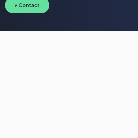
Contact
Wat we doen
Solutions
Werken bij
Inspiratie
Over Cerios