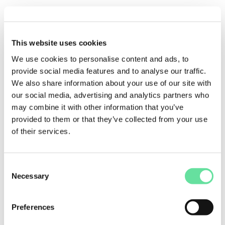
Maar heb jij al een goed beeld wat je er allemaal
mee kunt automatiseren?
This website uses cookies
En hoe je dat zelf ook kunt leren?
We use cookies to personalise content and ads, to
Tijdens de Excel VBA training zet jij je eerste
provide social media features and to analyse our traffic.
stappen met VBA.
We also share information about your use of our site with
Wie weet raak jij door deze training zo geïnspireerd
our social media, advertising and analytics partners who
in VBA dat je binnenkort zelf de meest
may combine it with other information that you’ve
geavanceerde macro’s schrijft.
provided to them or that they’ve collected from your use
of their services.
Doelgroep
Consent
Necessary
Selection
Deze training is voor iedereen die wil starten met
programmeren in Excel
Preferences