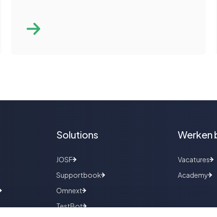
Solutions
Werken b
JOSF
Vacatures
Supportbook
Academy
Omnext
TestBot
Inspirati