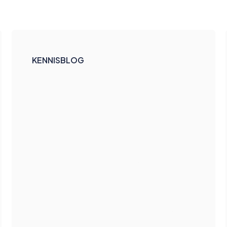
KENNISBLOG
Hoe je testautomatisering
toekomstbestendig maakt:
lessen uit een migratieproject
Wat een toolmigratie blootlegt over je
teststrategie en hoe je testautomatisering
toekomstbestendig ontwerpt.