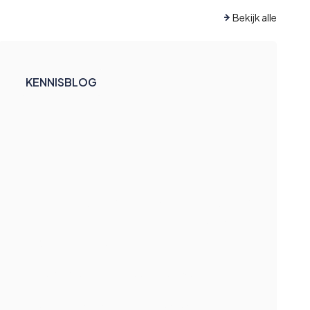
Bekijk alle
KENNISBLOG
Zo laat je digitale verandering
écht landen in een complexe
organisatie
Digitale verandering slaagt pas wanneer
techniek, gedrag en samenwerking tegelijk
bewegen. Lessen die echt werken.