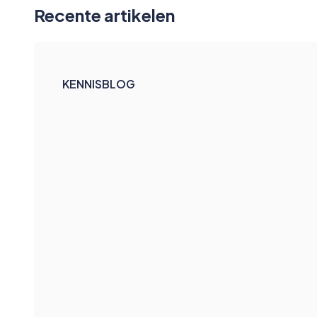
Recente artikelen
KENNISBLOG
Testautomatisering
toekomstbestendig maken:
lessen uit migraties
Waarom migraties hét moment zijn om
testautomatisering te herontwerpen en
technische schuld af te bouwen.