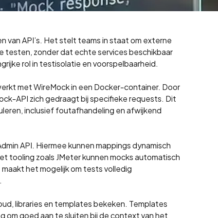
n van API’s. Het stelt teams in staat om externe
e testen, zonder dat echte services beschikbaar
ijke rol in testisolatie en voorspelbaarheid.
ewerkt met WireMock in een Docker-container. Door
k-API zich gedraagt bij specifieke requests. Dit
uleren, inclusief foutafhandeling en afwijkend
 Admin API. Hiermee kunnen mappings dynamisch
et tooling zoals JMeter kunnen mocks automatisch
 maakt het mogelijk om tests volledig
.
oud, libraries en templates bekeken. Templates
g om goed aan te sluiten bij de context van het