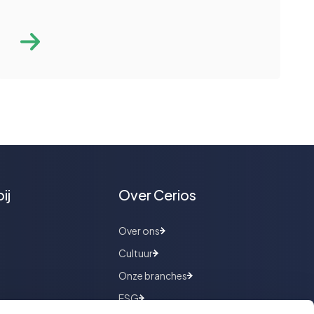
ij
Over Cerios
Over ons
Cultuur
Onze branches
ESG
e