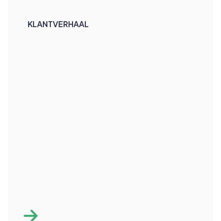
KLANTVERHAAL
Hoe NS digitale vernieuwing versnelt
met ondersteuning van Cerios
Hoe NS met hulp van Cerios teams versterkt,
systemen vernieuwt en digitale verandering
laat werken voor medewerkers.