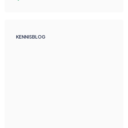
KENNISBLOG
Ketentesten in een agile omgeving:
waarom het zo vaak blijft liggen
Zonder eigenaarschap en teststrategie blijft
ketentesten in Agile teams een terugkerend