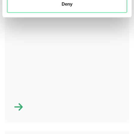
Deny
Testautomatisering ontwerpen voor
CRM-landschappen die continu
bewegen
Hoe ontwerpkeuzes in testdata, samenwerking
en updates CRM-testautomatisering stabiel
houden.