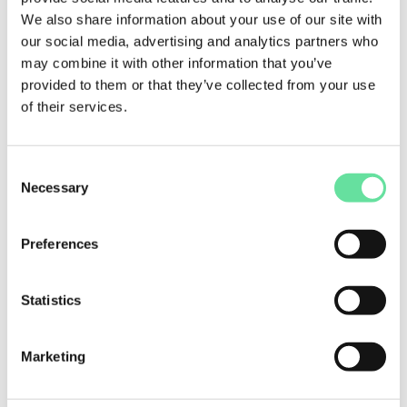
vroegtijdig voorkomen. Daarnaast maken
We also share information about your use of our site with
testontwerptechnieken het mogelijk om
our social media, advertising and analytics partners who
risicogebaseerde keuzes te maken en tests
may combine it with other information that you’ve
voorspelbaar te specificeren en uit te voeren.
provided to them or that they’ve collected from your use
of their services.
Bijdragen aan betere zorg
Werken aan een LIS binnen de zorg betekent werken
aan systemen die direct impact hebben op patiënten.
Consent
Fouten in software kunnen verstrekkende gevolgen
Necessary
Selection
hebben. Juist daarom staat kwaliteit centraal in dit
programma.
Preferences
De integratie van vier laboratoriuminformatiesystemen is
een grote uitdaging, maar heeft Certe ook geholpen om
Statistics
als organisatie te groeien in volwassenheid rondom
testen en kwaliteitsborging. Met ondersteuning van
Cerios is een stevige basis gelegd om softwarekwaliteit
Marketing
ook in de toekomst structureel te blijven borgen.