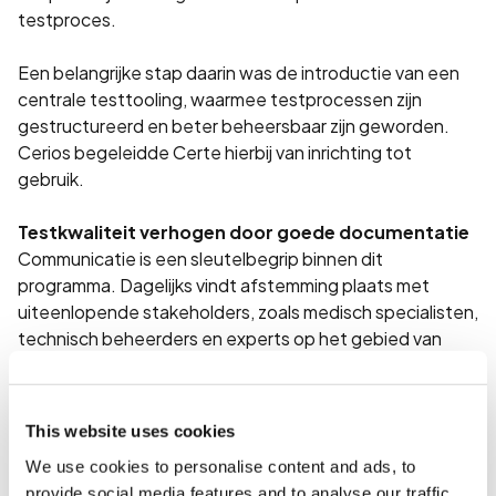
testproces.
Een belangrijke stap daarin was de introductie van een
centrale testtooling, waarmee testprocessen zijn
gestructureerd en beter beheersbaar zijn geworden.
Cerios begeleidde Certe hierbij van inrichting tot
gebruik.
Testkwaliteit verhogen door goede documentatie
Communicatie is een sleutelbegrip binnen dit
programma. Dagelijks vindt afstemming plaats met
uiteenlopende stakeholders, zoals medisch specialisten,
technisch beheerders en experts op het gebied van
HL7-berichttypen. Door deze kennis te verzamelen en
vast te leggen in duidelijke documentatie, werken alle
betrokkenen vanuit hetzelfde uitgangspunt.
This website uses cookies
We use cookies to personalise content and ads, to
Door documentatie vooraf te reviewen, worden fouten
provide social media features and to analyse our traffic.