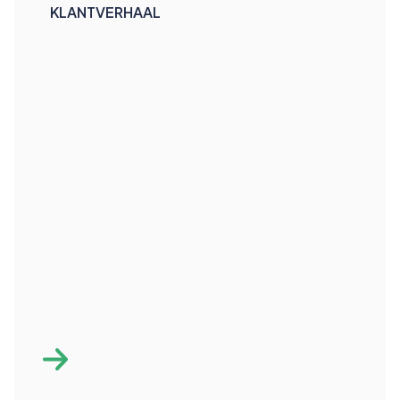
KLANTVERHAAL
Een referentiesysteem dat grenzen
overbrugt
Nieuw referentiesysteem maakt Douane-data
sneller en betrouwbaarder beschikbaar