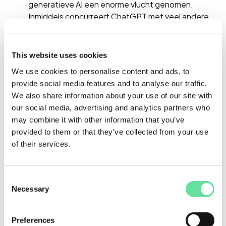
generatieve AI een enorme vlucht genomen.
Inmiddels concurreert ChatGPT met veel andere
taalmodellen en biedt iedere nieuwe versie veel
verbeteringen.
This website uses cookies
We verkennen de mogelijkheden van generatieve
We use cookies to personalise content and ads, to
AI voor een breed scala aan toepassingen.
provide social media features and to analyse our traffic.
We behandelen de voordelen en de beperkingen
We also share information about your use of our site with
van deze technologie en hoe je deze kunt
our social media, advertising and analytics partners who
benutten in verschillende werkcontexten.
may combine it with other information that you’ve
Met praktijkvoorbeelden en interactieve sessies
provided to them or that they’ve collected from your use
gaan we samen ontdekken hoe generatieve AI je
of their services.
dagelijkse werk kan verrijken, ongeacht je rol binnen
de organisatie.
Consent
Necessary
Selection
Doelgroep
Deze training is voor iedereen dé basis voor het
Preferences
werken met AI.