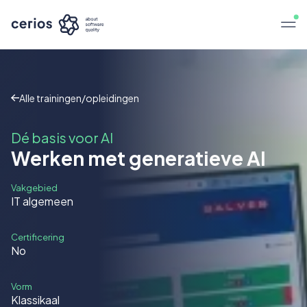
Alle trainingen/opleidingen
Dé basis voor AI
Werken met generatieve AI
Vakgebied
IT algemeen
Certificering
No
Vorm
Klassikaal