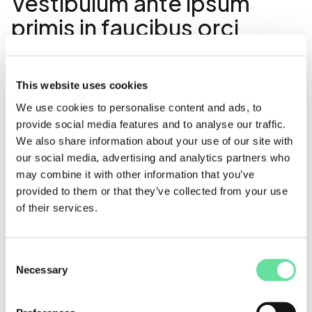
Vestibulum ante ipsum
primis in faucibus orci
luctus et ultrices posuere
cubilia curae.
This website uses cookies
Integer rutrum ante et nunc venenatis, id ultricies risus
We use cookies to personalise content and ads, to
ultricies.
provide social media features and to analyse our traffic.
We also share information about your use of our site with
Praesent nec orci at nulla
our social media, advertising and analytics partners who
may combine it with other information that you’ve
consequat congue ut non
provided to them or that they’ve collected from your use
arcu.
of their services.
Consent
Sed auctor augue id tellus lacinia, nec
Necessary
Selection
ultricies est fermentum.