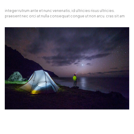
integer rutrum ante et nunc venenatis, id ultricies risus ultricies.
praesent nec orci at nulla consequat congue ut non arcu. cras sit am