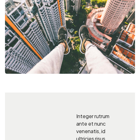
Integer rutrum
ante et nunc
venenatis, id
ultricies risus