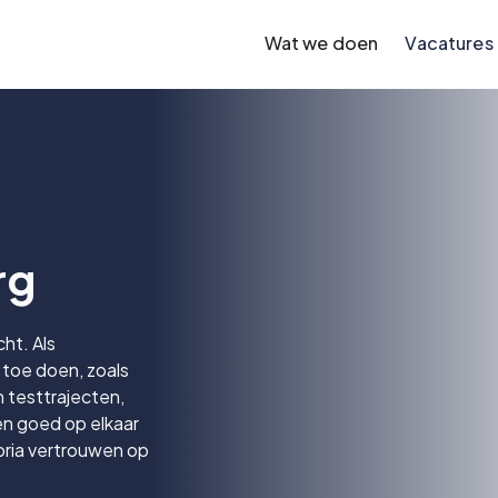
Wat we doen
Vacatures
rg
ht. Als
 toe doen, zoals
n testtrajecten,
en goed op elkaar
oria vertrouwen op